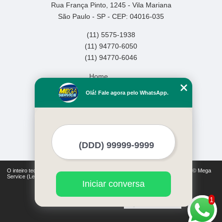
Rua França Pinto, 1245 - Vila Mariana
São Paulo - SP - CEP: 04016-035
(11) 5575-1938
(11) 94770-6050
(11) 94770-6046
Home
Empresa
Olá! Fale agora pelo WhatsApp.
Missão
Serviços
Contato
Mapa do site
Mais Serviços
O inteiro teor deste site está sujeito à proteção de direitos autorais. Copyright© Mega
Service (Lei 9610 de 19/02/1998)
Iniciar conversa
1