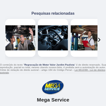
Pesquisas relacionadas
‹
›
O conteúdo do texto "
Regravação de Motor Valor Jardim Paulista
" é de direito reservado. Sua
reprodução, parcial ou total, mesmo citando nossos links, é proibida sem a autorização do autor.
Crime de violação de direito autoral – artigo 184 do Código Penal –
Lei 9610/98 - Lei de direitos
autorais
.
Mega Service