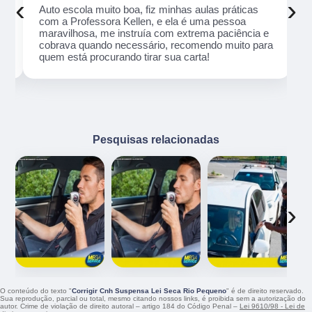
‹
›
Auto escola muito boa, fiz minhas aulas práticas
com a Professora Kellen, e ela é uma pessoa
maravilhosa, me instruía com extrema paciência e
cobrava quando necessário, recomendo muito para
quem está procurando tirar sua carta!
Pesquisas relacionadas
‹
›
O conteúdo do texto "
Corrigir Cnh Suspensa Lei Seca Rio Pequeno
" é de direito reservado.
Sua reprodução, parcial ou total, mesmo citando nossos links, é proibida sem a autorização do
autor. Crime de violação de direito autoral – artigo 184 do Código Penal –
Lei 9610/98 - Lei de