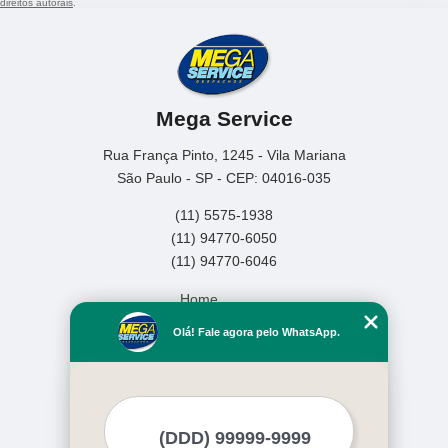
direitos autorais
.
Mega Service
Rua França Pinto, 1245 - Vila Mariana
São Paulo - SP - CEP: 04016-035
(11) 5575-1938
(11) 94770-6050
(11) 94770-6046
Home
Empresa
Olá! Fale agora pelo WhatsApp.
Missão
Serviços
Contato
Mapa do site
Mais Serviços