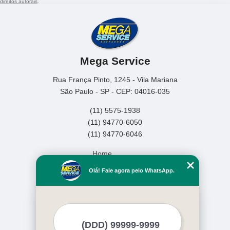
direitos autorais
.
Mega Service
Rua França Pinto, 1245 - Vila Mariana
São Paulo - SP - CEP: 04016-035
(11) 5575-1938
(11) 94770-6050
(11) 94770-6046
Home
Empresa
Olá! Fale agora pelo WhatsApp.
Missão
Serviços
Contato
Mapa do site
Mais Serviços