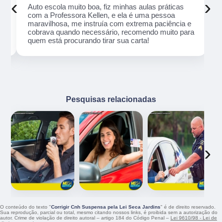
‹
›
Auto escola muito boa, fiz minhas aulas práticas
com a Professora Kellen, e ela é uma pessoa
maravilhosa, me instruía com extrema paciência e
cobrava quando necessário, recomendo muito para
quem está procurando tirar sua carta!
Pesquisas relacionadas
‹
›
O conteúdo do texto "
Corrigir Cnh Suspensa pela Lei Seca Jardins
" é de direito reservado.
Sua reprodução, parcial ou total, mesmo citando nossos links, é proibida sem a autorização do
autor. Crime de violação de direito autoral – artigo 184 do Código Penal –
Lei 9610/98 - Lei de