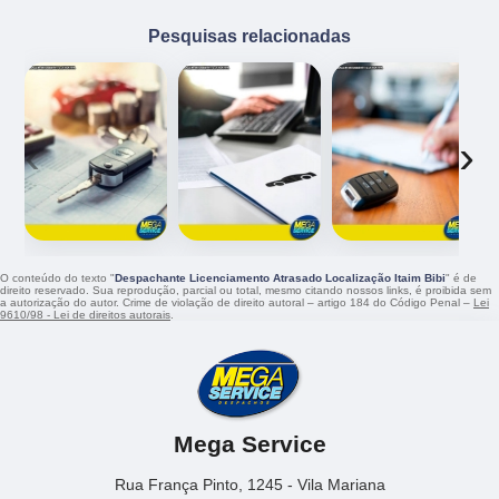
Pesquisas relacionadas
‹
›
O conteúdo do texto "
Despachante Licenciamento Atrasado Localização Itaim Bibi
" é de
direito reservado. Sua reprodução, parcial ou total, mesmo citando nossos links, é proibida sem
a autorização do autor. Crime de violação de direito autoral – artigo 184 do Código Penal –
Lei
9610/98 - Lei de direitos autorais
.
Mega Service
Rua França Pinto, 1245 - Vila Mariana