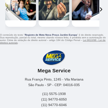
‹
›
O conteúdo do texto "
Registro de Moto Nova Preço Jardim Europa
" é de direito reservado.
Sua reprodução, parcial ou total, mesmo citando nossos links, é proibida sem a autorização do
autor. Crime de violação de direito autoral – artigo 184 do Código Penal –
Lei 9610/98 - Lei de
direitos autorais
.
Mega Service
Rua França Pinto, 1245 - Vila Mariana
São Paulo - SP - CEP: 04016-035
(11) 5575-1938
(11) 94770-6050
(11) 94770-6046