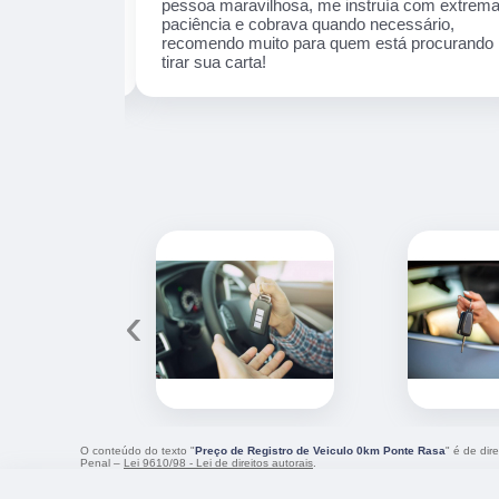
ente durante as
pessoa maravilhosa, me instruía com extrem
 Cruz se
paciência e cobrava quando necessário,
guros e
recomendo muito para quem está procurando
tirar sua carta!
‹
O conteúdo do texto "
Preço de Registro de Veiculo 0km Ponte Rasa
" é de dir
Penal –
Lei 9610/98 - Lei de direitos autorais
.