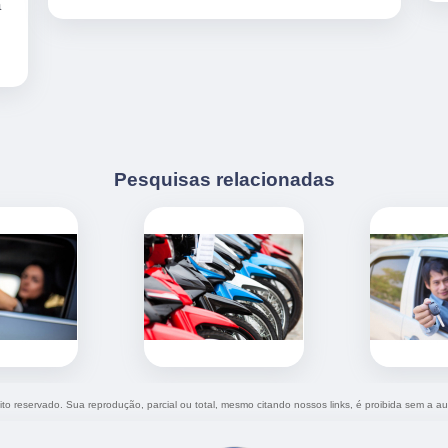
a
Pesquisas relacionadas
eito reservado. Sua reprodução, parcial ou total, mesmo citando nossos links, é proibida sem a au