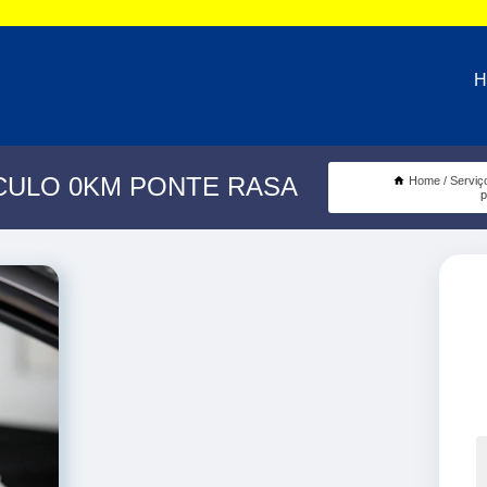
H
CULO 0KM PONTE RASA
Home
Serviç
p