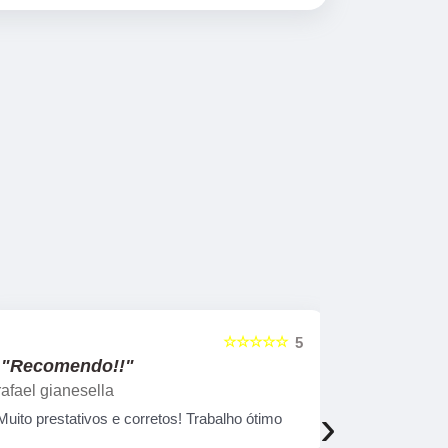
☆☆☆☆☆
5
"Recomendo!!"
"Recome
rafael gianesella
Luana Pin
›
Muito prestativos e corretos! Trabalho ótimo
Tive uma ex
excelentes 