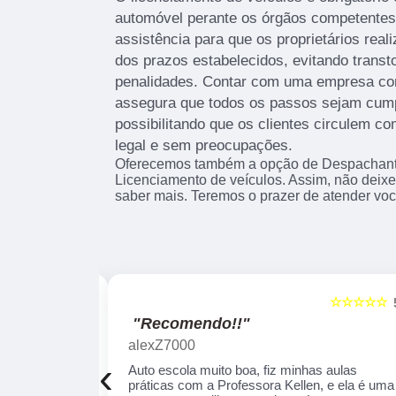
automóvel perante os órgãos competentes
assistência para que os proprietários real
dos prazos estabelecidos, evitando transt
penalidades. Contar com uma empresa con
assegura que todos os passos sejam cum
possibilitando que os clientes circulem c
legal e sem preocupações.
Oferecemos também a opção de Despachant
Licenciamento de veículos. Assim, não deixe
saber mais. Teremos o prazer de atender vo
☆☆☆☆☆
☆☆☆☆☆
5
"Recomendo!!"
alexZ7000
‹
a auto escola,
Auto escola muito boa, fiz minhas aulas
am as
práticas com a Professora Kellen, e ela é uma