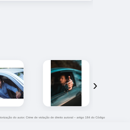
informações
aulas. A Au
destaca por
confiantes. 
›
torização do autor. Crime de violação de direito autoral – artigo 184 do Código