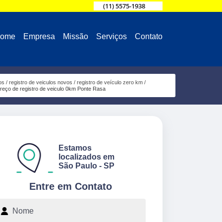
(11) 5575-1938
ome
Empresa
Missão
Serviços
Contato
os
registro de veiculos novos
registro de veículo zero km
reço de registro de veiculo 0km Ponte Rasa
Estamos
localizados em
São Paulo - SP
Entre em Contato