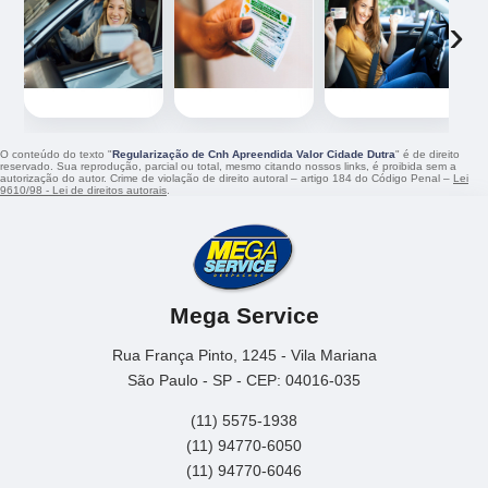
‹
›
O conteúdo do texto "
Regularização de Cnh Apreendida Valor Cidade Dutra
" é de direito
reservado. Sua reprodução, parcial ou total, mesmo citando nossos links, é proibida sem a
autorização do autor. Crime de violação de direito autoral – artigo 184 do Código Penal –
Lei
9610/98 - Lei de direitos autorais
.
Mega Service
Rua França Pinto, 1245 - Vila Mariana
São Paulo - SP - CEP: 04016-035
(11) 5575-1938
(11) 94770-6050
(11) 94770-6046