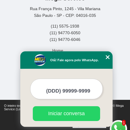
Rua França Pinto, 1245 - Vila Mariana
São Paulo - SP - CEP: 04016-035
(11) 5575-1938
(11) 94770-6050
(11) 94770-6046
Home
Empresa
Olá! Fale agora pelo WhatsApp.
Missão
Serviços
Contato
Mapa do site
Mais Serviços
O inteiro teor deste site está sujeito à proteção de direitos autorais. Copyright© Mega
Service (Lei 9610 de 19/02/1998)
Iniciar conversa
1