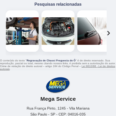
Pesquisas relacionadas
‹
›
O conteúdo do texto "
Regravação de Chassi Freguesia do Ó
" é de direito reservado. Sua
reprodução, parcial ou total, mesmo citando nossos links, é proibida sem a autorização do autor.
Crime de violação de direito autoral – artigo 184 do Código Penal –
Lei 9610/98 - Lei de direitos
autorais
.
Mega Service
Rua França Pinto, 1245 - Vila Mariana
São Paulo - SP - CEP: 04016-035