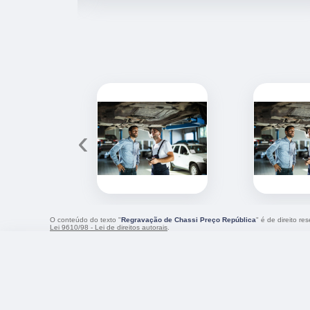
‹
O conteúdo do texto "
Regravação de Chassi Preço República
" é de direito r
Lei 9610/98 - Lei de direitos autorais
.