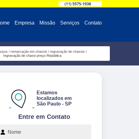
(11) 5575-1938
ome
Empresa
Missão
Serviços
Contato
viços
remarcação em chassis
regravação de chassis
regravação de chassi preço República
Estamos
localizados em
São Paulo - SP
Entre em Contato