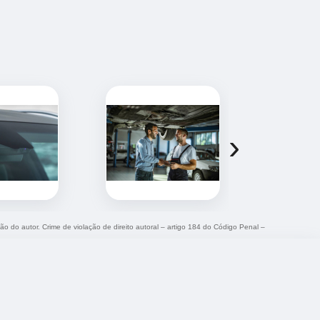
›
ção do autor. Crime de violação de direito autoral – artigo 184 do Código Penal –