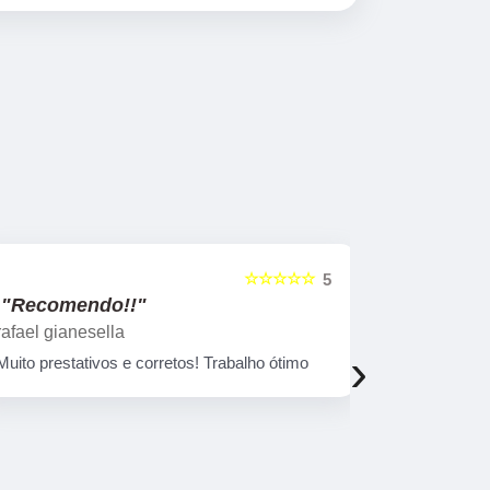
☆☆☆☆☆
5
"Recomendo!!"
"Recome
rafael gianesella
Luana Pin
›
Muito prestativos e corretos! Trabalho ótimo
Tive uma ex
excelentes 
informações
aulas. A Au
destaca por
confiantes. 