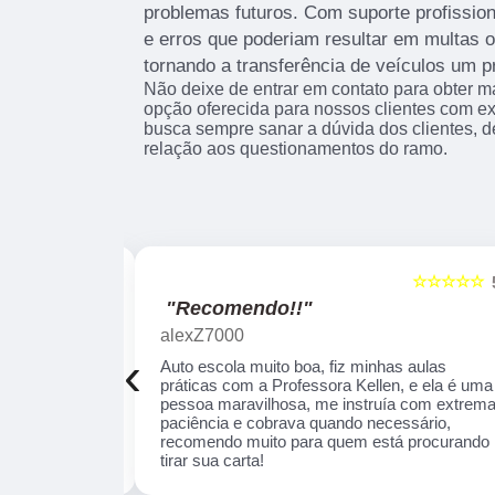
problemas futuros. Com suporte profissiona
e erros que poderiam resultar em multas 
tornando a transferência de veículos um p
Não deixe de entrar em contato para obter m
opção oferecida para nossos clientes com e
busca sempre sanar a dúvida dos clientes,
relação aos questionamentos do ramo.
☆☆☆☆☆
☆☆☆☆☆
5
"Recomendo!!"
alexZ7000
‹
a auto escola,
Auto escola muito boa, fiz minhas aulas
am as
práticas com a Professora Kellen, e ela é uma
ente durante as
pessoa maravilhosa, me instruía com extrem
 Cruz se
paciência e cobrava quando necessário,
guros e
recomendo muito para quem está procurando
tirar sua carta!