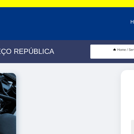
H
EÇO REPÚBLICA
Home
Ser