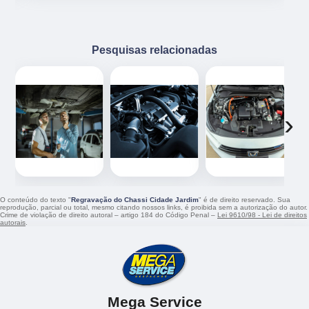
Pesquisas relacionadas
‹
›
O conteúdo do texto "
Regravação do Chassi Cidade Jardim
" é de direito reservado. Sua
reprodução, parcial ou total, mesmo citando nossos links, é proibida sem a autorização do autor.
Crime de violação de direito autoral – artigo 184 do Código Penal –
Lei 9610/98 - Lei de direitos
autorais
.
Mega Service