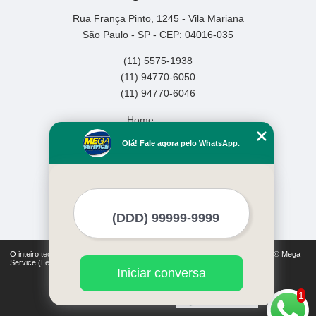
Rua França Pinto, 1245 - Vila Mariana
São Paulo - SP - CEP: 04016-035
(11) 5575-1938
(11) 94770-6050
(11) 94770-6046
Home
Empresa
Olá! Fale agora pelo WhatsApp.
Missão
Serviços
Contato
Mapa do site
Mais Serviços
O inteiro teor deste site está sujeito à proteção de direitos autorais. Copyright© Mega
Service (Lei 9610 de 19/02/1998)
Iniciar conversa
1