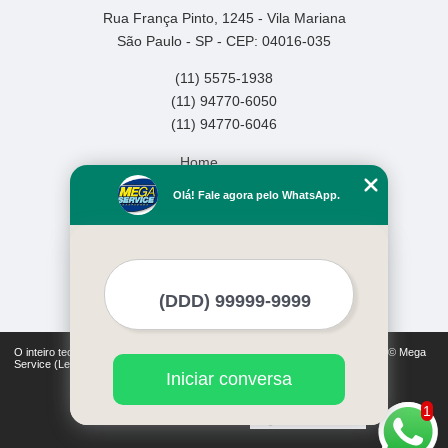
Rua França Pinto, 1245 - Vila Mariana
São Paulo - SP - CEP: 04016-035
(11) 5575-1938
(11) 94770-6050
(11) 94770-6046
Home
Empresa
Olá! Fale agora pelo WhatsApp.
Missão
Serviços
Contato
Mapa do site
Mais Serviços
O inteiro teor deste site está sujeito à proteção de direitos autorais. Copyright© Mega
Service (Lei 9610 de 19/02/1998)
Iniciar conversa
1