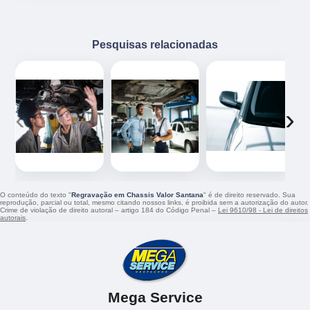
Pesquisas relacionadas
‹
›
O conteúdo do texto "
Regravação em Chassis Valor Santana
" é de direito reservado. Sua
reprodução, parcial ou total, mesmo citando nossos links, é proibida sem a autorização do autor.
Crime de violação de direito autoral – artigo 184 do Código Penal –
Lei 9610/98 - Lei de direitos
autorais
.
Mega Service