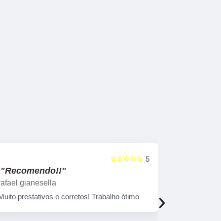
☆☆☆☆☆
5
"Recomendo!!"
"Recome
rafael gianesella
Luana Pin
›
Muito prestativos e corretos! Trabalho ótimo
Tive uma ex
excelentes 
informações