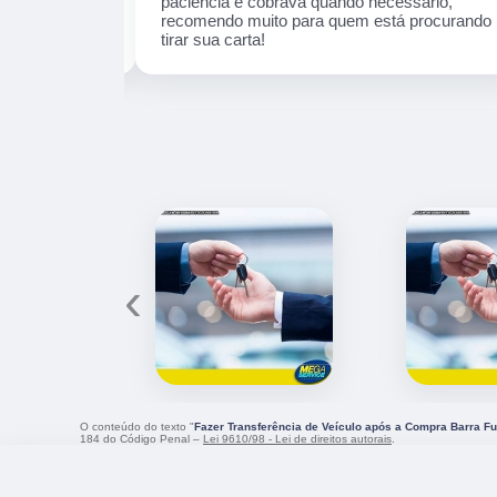
 Cruz se
paciência e cobrava quando necessário,
guros e
recomendo muito para quem está procurando
tirar sua carta!
‹
O conteúdo do texto "
Fazer Transferência de Veículo após a Compra Barra F
184 do Código Penal –
Lei 9610/98 - Lei de direitos autorais
.