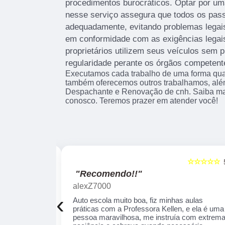
procedimentos burocráticos. Optar por u
nesse serviço assegura que todos os pas
adequadamente, evitando problemas legai
em conformidade com as exigências legais
proprietários utilizem seus veículos sem
regularidade perante os órgãos competent
Executamos cada trabalho de uma forma qual
também oferecemos outros trabalhamos, alé
Despachante e Renovação de cnh. Saiba ma
conosco. Teremos prazer em atender você!
☆☆☆☆☆
☆☆☆☆☆
5
"Recomendo!!"
alexZ7000
‹
a auto escola,
Auto escola muito boa, fiz minhas aulas
am as
práticas com a Professora Kellen, e ela é uma
ente durante as
pessoa maravilhosa, me instruía com extrem