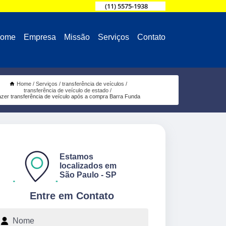
(11) 5575-1938
ome
Empresa
Missão
Serviços
Contato
Home
Serviços
transferência de veículos
transferência de veículo de estado
azer transferência de veículo após a compra Barra Funda
Estamos
localizados em
São Paulo - SP
Entre em Contato