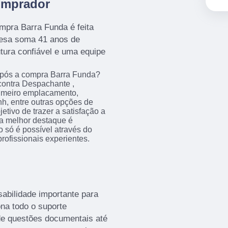
omprador
ompra Barra Funda é feita
resa soma 41 anos de
tura confiável e uma equipe
 após a compra Barra Funda?
contra Despachante ,
rimeiro emplacamento,
h, entre outras opções de
tivo de trazer a satisfação a
ua melhor destaque é
o só é possível através do
ofissionais experientes.
abilidade importante para
ona todo o suporte
sde questões documentais até