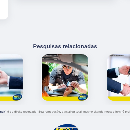
Pesquisas relacionadas
unda
" é de direito reservado. Sua reprodução, parcial ou total, mesmo citando nossos links, é proi