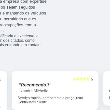
ma empresa com expertise
sos sejam seguidos
s e mantendo os veículos
, permitindo que os
 preocupações com a
es.
ificada e excelente, e
m dos citados, como
is entrando em contato
☆☆☆☆☆
5
5
"Recomendo!!"
Lizandra Michelle
Serviço rápido, competente e preço justo.
Continuarei cliente
a