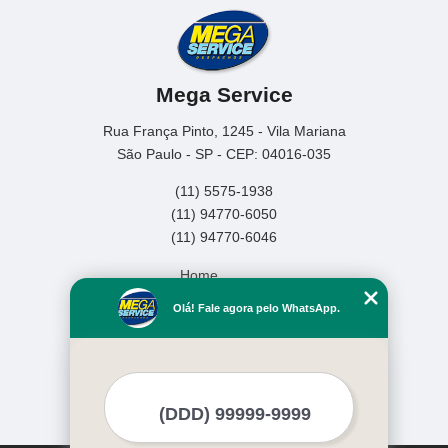
Mega Service
Rua França Pinto, 1245 - Vila Mariana
São Paulo - SP - CEP: 04016-035
(11) 5575-1938
(11) 94770-6050
(11) 94770-6046
Home
Empresa
Olá! Fale agora pelo WhatsApp.
Missão
Serviços
Contato
Mapa do site
Mais Serviços