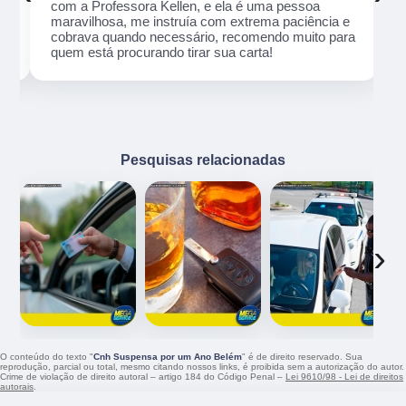
com a Professora Kellen, e ela é uma pessoa
maravilhosa, me instruía com extrema paciência e
cobrava quando necessário, recomendo muito para
quem está procurando tirar sua carta!
Pesquisas relacionadas
‹
›
O conteúdo do texto "
Cnh Suspensa por um Ano Belém
" é de direito reservado. Sua
reprodução, parcial ou total, mesmo citando nossos links, é proibida sem a autorização do autor.
Crime de violação de direito autoral – artigo 184 do Código Penal –
Lei 9610/98 - Lei de direitos
autorais
.