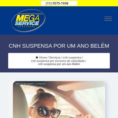
(11) 5575-1938
CNH SUSPENSA POR UM ANO BELÉM
Home
Serviços
cnh suspensa
cnh suspensa por excesso de velocidade
cnh suspensa por um ano Belém