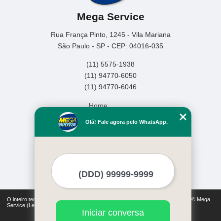
Mega Service
Rua França Pinto, 1245 - Vila Mariana
São Paulo - SP - CEP: 04016-035
(11) 5575-1938
(11) 94770-6050
(11) 94770-6046
Home
Empresa
Olá! Fale agora pelo WhatsApp.
Missão
Serviços
Contato
Mapa do site
Mais Serviços
O inteiro teor deste site está sujeito à proteção de direitos autorais. Copyright© Mega
Service (Lei 9610 de 19/02/1998)
Iniciar conversa