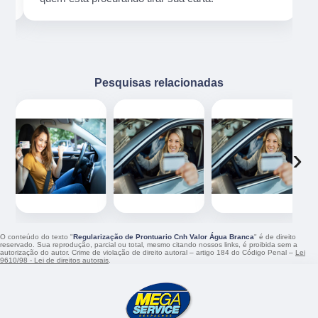
Pesquisas relacionadas
‹
›
O conteúdo do texto "
Regularização de Prontuario Cnh Valor Água Branca
" é de direito
reservado. Sua reprodução, parcial ou total, mesmo citando nossos links, é proibida sem a
autorização do autor. Crime de violação de direito autoral – artigo 184 do Código Penal –
Lei
9610/98 - Lei de direitos autorais
.