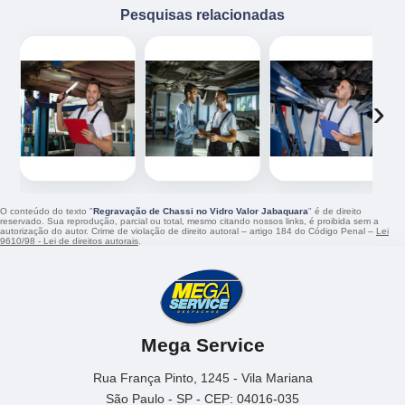
Pesquisas relacionadas
‹
›
O conteúdo do texto "
Regravação de Chassi no Vidro Valor Jabaquara
" é de direito
reservado. Sua reprodução, parcial ou total, mesmo citando nossos links, é proibida sem a
autorização do autor. Crime de violação de direito autoral – artigo 184 do Código Penal –
Lei
9610/98 - Lei de direitos autorais
.
Mega Service
Rua França Pinto, 1245 - Vila Mariana
São Paulo - SP - CEP: 04016-035